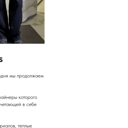
s
годня мы продолжаем
зайнеры которого
очетающей в себе
риалов, теплые