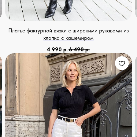
Платье фактурной вязки с широкими рукавами из
хлопка с кашемиром
4 990
р.
6 490
р.