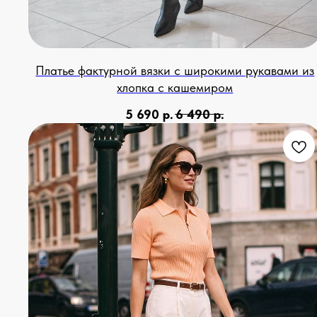
Платье фактурной вязки с широкими рукавами из
хлопка с кашемиром
5 690
р.
6 490
р.