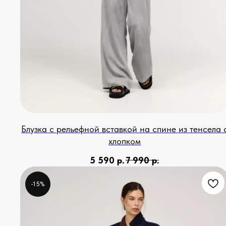
Блузка с рельефной вставкой на спине из тенсела 
хлопком
5 590
р.
7 990
р.
-15%