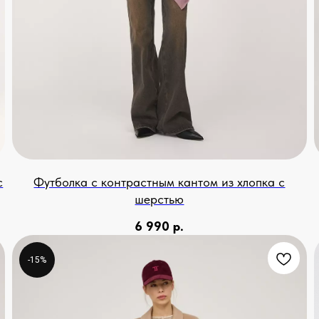
с
Футболка с контрастным кантом из хлопка с
шерстью
6 990
р.
-15%