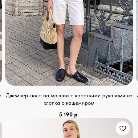
з
Джемпер-поло на молнии с короткими рукавами из
хлопка с кашемиром
5 190
р.