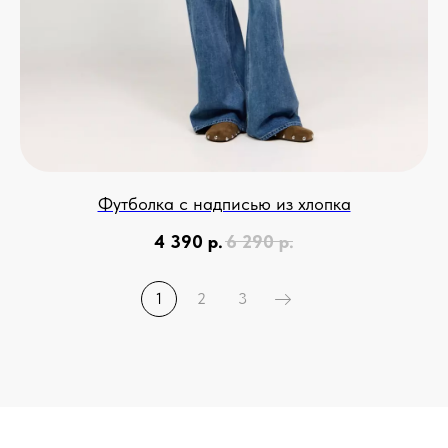
Возврат и обмен
Футболка с надписью из хлопка
4 390
р.
6 290
р.
1
2
3