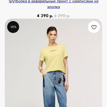
Футболка в акварельный принт с надписями из
хлопка
4 390
р.
6 290
р.
-30%