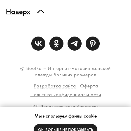
Наверх
© Boolka – Интернет-магазин женской
одежды больших размеров
Разработка сайта
Оферта
Политика конфиденциальности
ИП Домалютченкова Анастасия
Владимировна ОГРН 320774600042434
Мы используем файлы cookie
ИНН 773372493203
ОК, БОЛЬШЕ НЕ ПОКАЗЫВАТЬ