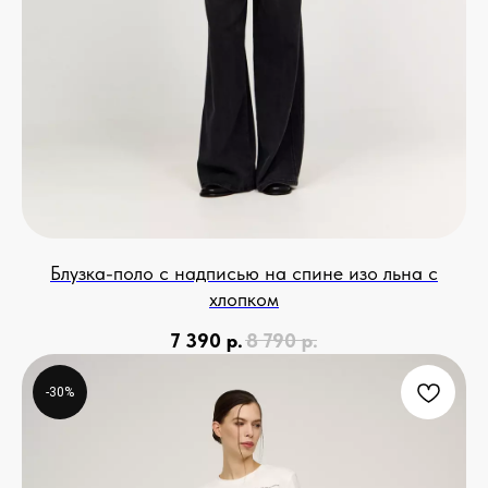
Блузка-поло с надписью на спине изо льна с
хлопком
7 390
р.
8 790
р.
-30%