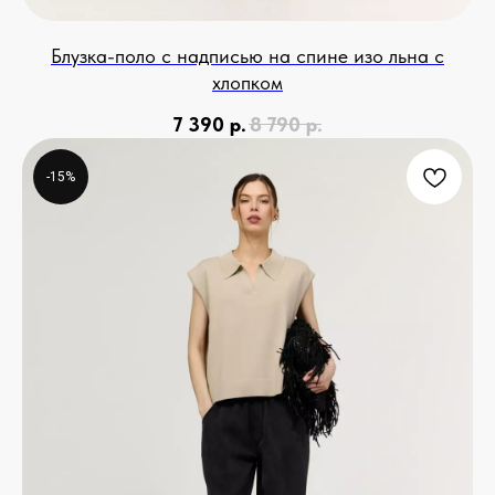
Блузка-поло с надписью на спине изо льна с
хлопком
7 390
р.
8 790
р.
-15%