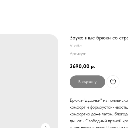
Зауженные брюки со стр
Vilatte
Артикул:
2690,00
р.
В корзину
Брюки-"дудочки" из поливиск
комфорт и формоустойчивость, 
комфортно даже летом, благод
дышать. Свободный прямой кро
вытягивают силуэт. Посадка на