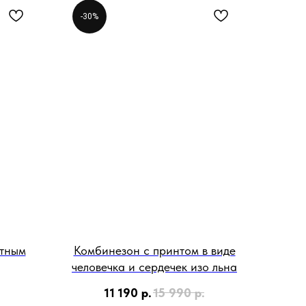
-30%
стным
Комбинезон с принтом в виде
человечка и сердечек изо льна
11 190
р.
15 990
р.