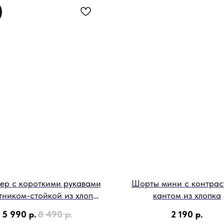
ер с короткими рукавами
Шорты мини с контра
тником-стойкой из хлопка
кантом из хлопка
с кашемиром
5 990
р.
8 490
р.
2 190
р.