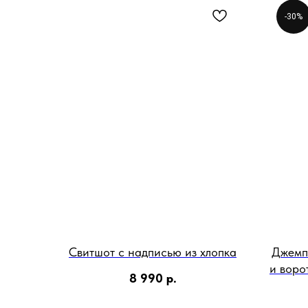
-30%
Свитшот с надписью из хлопка
Джемп
и воро
8 990
р.