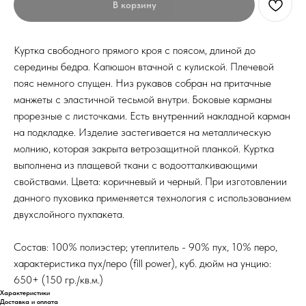
В корзину
Куртка свободного прямого кроя с поясом, длиной до
середины бедра. Капюшон втачной с кулиской. Плечевой
пояс немного спущен. Низ рукавов собран на притачные
манжеты с эластичной тесьмой внутри. Боковые карманы
прорезные с листочками. Есть внутренний накладной карман
на подкладке. Изделие застегивается на металлическую
молнию, которая закрыта ветрозащитной планкой. Куртка
выполнена из плащевой ткани с водоотталкивающими
свойствами. Цвета: коричневый и черный. При изготовлении
данного пуховика применяется технология с использованием
двухслойного пухпакета.
Состав: 100% полиэстер; утеплитель - 90% пух, 10% перо,
характеристика пух/перо (fill power), куб. дюйм на унцию:
650+ (150 гр./кв.м.)
Характеристики
Доставка и оплата