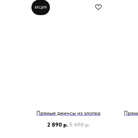
АКЦИЯ
Прямые джинсы из хлопка
Прям
2 890
р.
5 690
р.