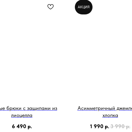
АКЦИЯ
ые брюки с защипами из
Асимметричный джемп
лиоцелла
хлопка
6 490
р.
1 990
р.
3 990
р.