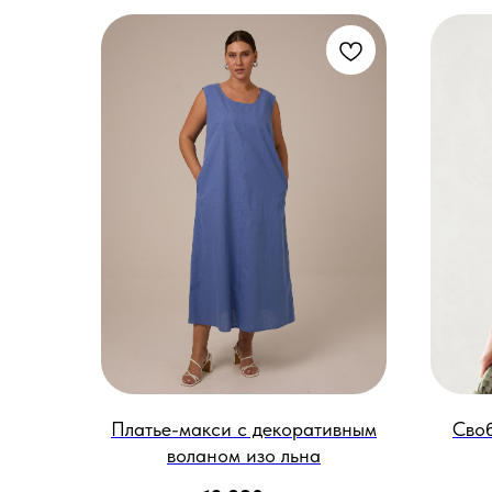
Платье-макси с декоративным
Своб
воланом изо льна