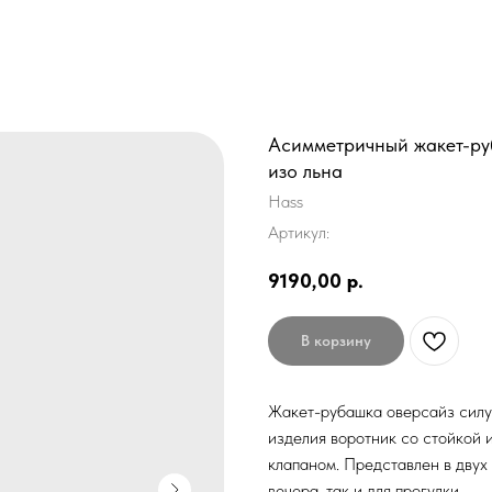
Асимметричный жакет-ру
изо льна
Hass
Артикул:
9190,00
р.
В корзину
Жакет-рубашка оверсайз силуэ
изделия воротник со стойкой 
клапаном. Представлен в двух
вечера, так и для прогулки.