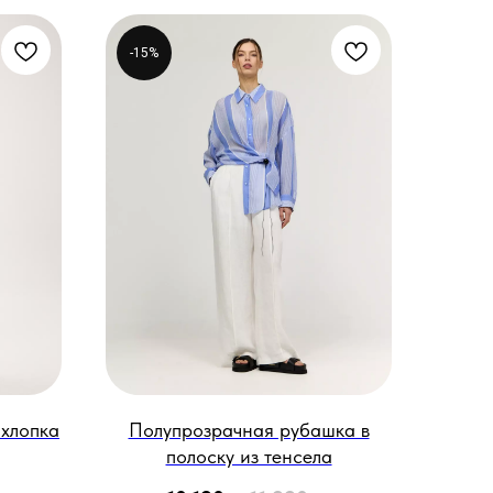
-15%
 хлопка
Полупрозрачная рубашка в
полоску из тенсела