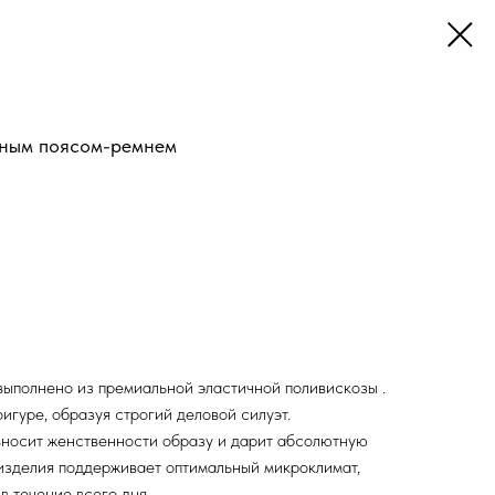
емным поясом-ремнем
выполнено из премиальной эластичной поливискозы .
игуре, образуя строгий деловой силуэт.
вносит женственности образу и дарит абсолютную
изделия поддерживает оптимальный микроклимат,
в течение всего дня.